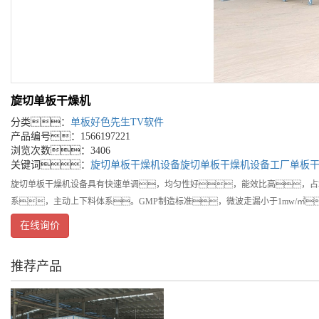
旋切单板干燥机
分类：
单板好色先生TV软件
产品编号：1566197221
浏览次数：3406
关键词：
旋切单板干燥机设备
旋切单板干燥机设备工厂
单板
旋切单板干燥机设备具有快速单调，均匀性好，能效比高，占
系，主动上下料体系。GMP制造标准，微波走漏小于1mw/㎡
在线询价
推荐产品