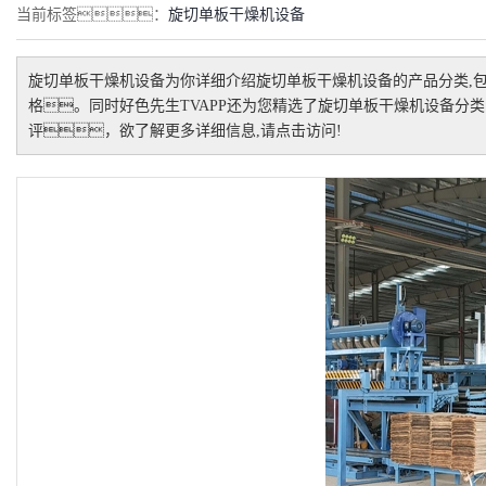
当前标签：
旋切单板干燥机设备
旋切单板干燥机设备
为你详细介绍
旋切单板干燥机设备
的产品分类,
格。同时好色先生TVAPP还为您精选了
旋切单板干燥机设备
分类
评，欲了解更多详细信息,请点击访问!