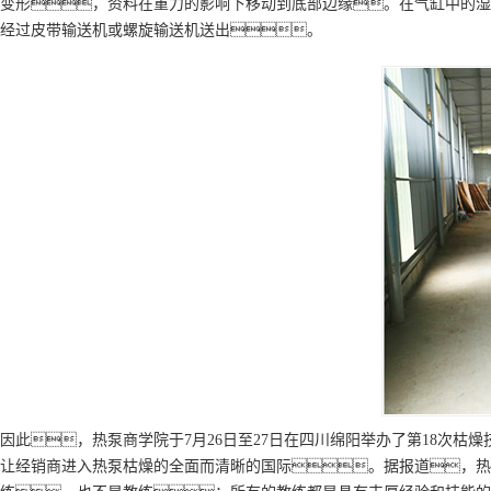
变形，资料在重力的影响下移动到底部边缘。在气缸中的湿
经过皮带输送机或螺旋输送机送出。
因此，热泵商学院于7月26日至27日在四川绵阳举办了第18次
让经销商进入热泵枯燥的全面而清晰的国际。据报道，热