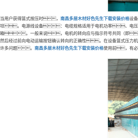
当用户获得篮式按压时，
南昌
多层
木材好色先生下载安装
价格
设备
坦。电源线设备：电缆规格适用于电机功率、电压
箱。一般来说，电机的转向应与指示符号共同（即
然后经过前向电动运输按钮确认转向的正确性。在设备篮式压力机
许多问题。
南昌
多层
木材好色先生下载安装
价格
使用前，有必