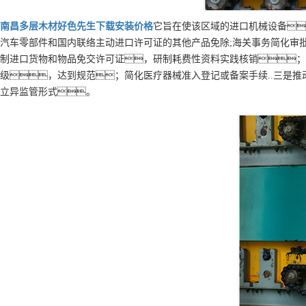
南昌
多层
木材好色先生下载安装
价格
它旨在使该区域的进口机械设备
汽车零部件和国内联络主动进口许可证的其他产品免除;海关事务简化审
制进口货物和物品免交许可证，研制耗费性资料实践核销；
级，达到规范；简化医疗器械准入登记或备案手续..三是
立异监管形式。