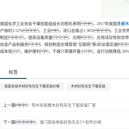
我国化学工业协会干燥技能组组长刘相东表明，2017年我国
多层
木
产值的3.52%。工业，进口总值占1.36%。工
制定，提高设备质量、功用、应用适应性和世界
信息产品和服务、规划制造办理营销“互联网”等)的全面实施。
成本低，维护便利，干燥介质循环量小，运行功耗降低 20
标签
南昌多层木材好色先生下载安装价格
木材好色先生下载安装
上一篇：
常州多层橡木好色先生下载安装厂家
下一篇：
澳门高效单板好色先生TV软件价格