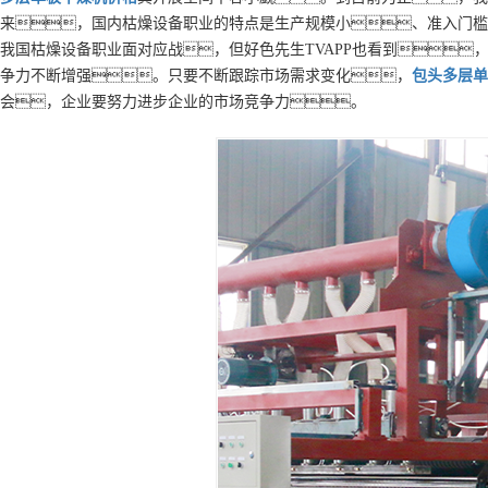
来，国内枯燥设备职业的特点是生产规模小、准入门槛
我国枯燥设备职业面对应战，但好色先生TVAPP也看到
争力不断增强。只要不断跟踪市场需求变化，
包头
多层
单
会，企业要努力进步企业的市场竞争力。