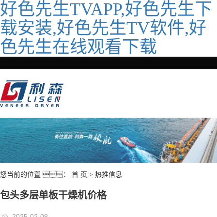
好色先生TVAPP,好色先生下
载安装,好色先生TV软件,好
色先生在线观看下载
您当前的位置 ：
首 页
>
热推信息
包头多层单板干燥机价格
2025-02-08