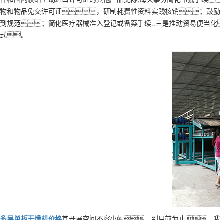
物和物品免交许可证，研制耗费性资料实践核销；鼓励
到规范；简化医疗器械准入登记或备案手续..三是推动贸易便当
式。
多层
单板干燥机
价格
其开展空间不容小觑。到目前为止，我